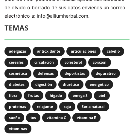
de olvido o borrado de sus datos envíenos un correo
electrónico a:
info@alliumherbal.com.
TEMAS
adelgazar
antioxidante
articulaciones
cabello
cereales
circulación
colesterol
corazón
cosmética
defensas
deportistas
depurativo
diabetes
digestión
diurético
energético
fibra
frutas
hígado
omega 3
piel
proteinas
relajante
soja
Soria natural
sueño
tos
vitamina C
vitamina E
vitaminas