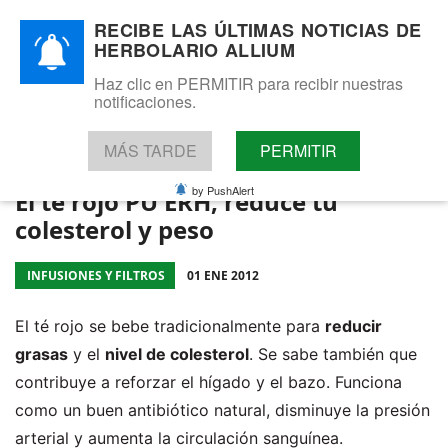
¡Atención! Este sitio usa cookies y
RECIBE LAS ÚLTIMAS NOTICIAS DE
HERBOLARIO ALLIUM
tecnologías similares.
Si no cambia la configuración de su navegador, usted acepta su
Haz clic en PERMITIR para recibir nuestras
Herbolario Allium
uso.
Saber más
notificaciones.
Acepto
Cosmética natural - Visita nuestra tienda online.
Tel: 655 025 421 - WhatsApp: 655 025 421
MÁS TARDE
PERMITIR
by PushAlert
El té rojo PU ERH, reduce tu
colesterol y peso
INFUSIONES Y FILTROS
01 ENE 2012
El té rojo se bebe tradicionalmente para
reducir
grasas
y el
nivel de colesterol
. Se sabe también que
contribuye a reforzar el hígado y el bazo. Funciona
como un buen antibiótico natural, disminuye la presión
arterial y aumenta la circulación sanguínea.