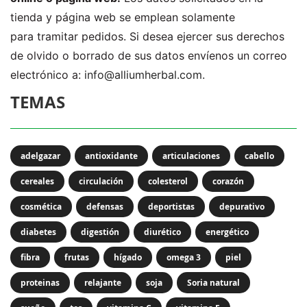
tienda y página web se emplean solamente
para tramitar pedidos. Si desea ejercer sus derechos
de olvido o borrado de sus datos envíenos un correo
electrónico a:
info@alliumherbal.com.
TEMAS
adelgazar
antioxidante
articulaciones
cabello
cereales
circulación
colesterol
corazón
cosmética
defensas
deportistas
depurativo
diabetes
digestión
diurético
energético
fibra
frutas
hígado
omega 3
piel
proteinas
relajante
soja
Soria natural