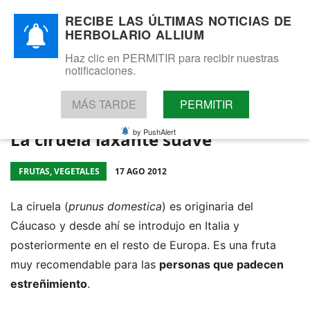
¡Atención! Este sitio usa cookies y
RECIBE LAS ÚLTIMAS NOTICIAS DE
HERBOLARIO ALLIUM
tecnologías similares.
Si no cambia la configuración de su navegador, usted acepta su
Haz clic en PERMITIR para recibir nuestras
Herbolario Allium
uso.
Saber más
notificaciones.
Acepto
Fitoterapia, complementos dietéticos y cosmética natural.
Tel: 655 025 421 - WhatsApp: 655 025 421
MÁS TARDE
PERMITIR
by PushAlert
La ciruela laxante suave
FRUTAS, VEGETALES
17 AGO 2012
La ciruela (
prunus domestica
) es originaria del
Cáucaso y desde ahí se introdujo en Italia y
posteriormente en el resto de Europa. Es una fruta
muy recomendable para las
personas que padecen
estreñimiento
.