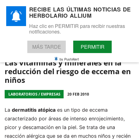
¡Atención! Este sitio usa cookies y
RECIBE LAS ÚLTIMAS NOTICIAS DE
HERBOLARIO ALLIUM
tecnologías similares.
Si no cambia la configuración de su navegador, usted acepta su
Haz clic en PERMITIR para recibir nuestras
Herbolario Allium
uso.
Saber más
notificaciones.
Acepto
Fitoterapia, complementos dietéticos y cosmética natural.
Tel: 655 025 421 - WhatsApp: 655 025 421
MÁS TARDE
PERMITIR
by PushAlert
Las vitaminas y minerales en la
reducción del riesgo de eccema en
niños
LABORATORIOS / EMPRESAS
20 FEB 2010
La
dermatitis atópica
es un tipo de eccema
caracterizado por áreas de intenso enrojecimiento,
picor y descamación en la piel. Se trata de una
reacción alérgica que se da en muchos niños y recién