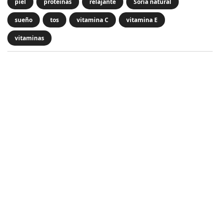
piel
proteinas
relajante
Soria natural
sueño
tos
vitamina C
vitamina E
vitaminas