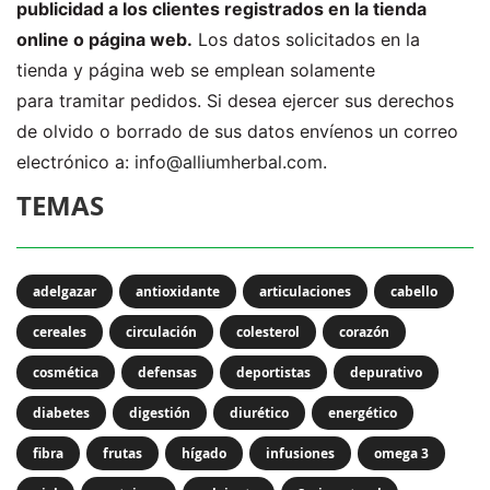
publicidad a los clientes registrados en la tienda
online o página web.
Los datos solicitados en la
tienda y página web se emplean solamente
para tramitar pedidos. Si desea ejercer sus derechos
de olvido o borrado de sus datos envíenos un correo
electrónico a:
info@alliumherbal.com.
TEMAS
adelgazar
antioxidante
articulaciones
cabello
cereales
circulación
colesterol
corazón
cosmética
defensas
deportistas
depurativo
diabetes
digestión
diurético
energético
fibra
frutas
hígado
infusiones
omega 3