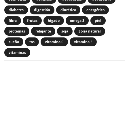
diabetes
digestión
diurético
energético
fibra
frutas
hígado
omega 3
piel
proteinas
relajante
soja
Soria natural
sueño
tos
vitamina C
vitamina E
vitaminas