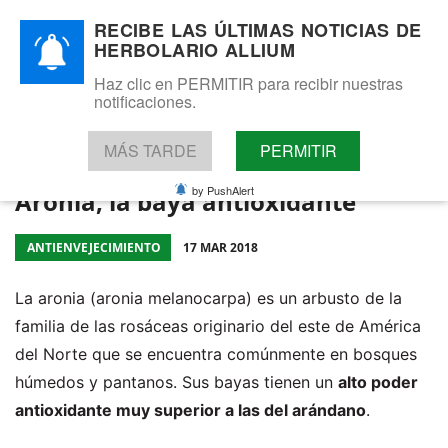
¡Atención! Este sitio usa cookies y
RECIBE LAS ÚLTIMAS NOTICIAS DE
HERBOLARIO ALLIUM
tecnologías similares.
Si no cambia la configuración de su navegador, usted acepta su
Haz clic en PERMITIR para recibir nuestras
Herbolario Allium
uso.
Saber más
notificaciones.
Acepto
Fitoterapia, complementos dietéticos y cosmética natural.
Tel: 655 025 421 - WhatsApp: 655 025 421
MÁS TARDE
PERMITIR
by PushAlert
Aronia, la baya antioxidante
ANTIENVEJECIMIENTO
17 MAR 2018
La aronia (aronia melanocarpa) es un arbusto de la
familia de las rosáceas originario del este de América
del Norte que se encuentra comúnmente en bosques
húmedos y pantanos. Sus bayas tienen un
alto poder
antioxidante muy superior a las del arándano
.