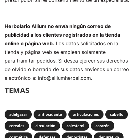
prescripción sin el consentimiento de un especialista.
Herbolario Allium no envía ningún correo de
publicidad a los clientes registrados en la tienda
online o página web.
Los datos solicitados en la
tienda y página web se emplean solamente
para tramitar pedidos. Si desea ejercer sus derechos
de olvido o borrado de sus datos envíenos un correo
electrónico a:
info@alliumherbal.com.
TEMAS
adelgazar
antioxidante
articulaciones
cabello
cereales
circulación
colesterol
corazón
cosmética
defensas
deportistas
depurativo